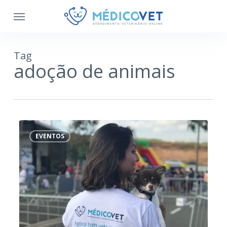
Tag
adoção de animais
MédicoVet
recebe
EVENTOS
2
mil
pessoas
no
Parada
Pet