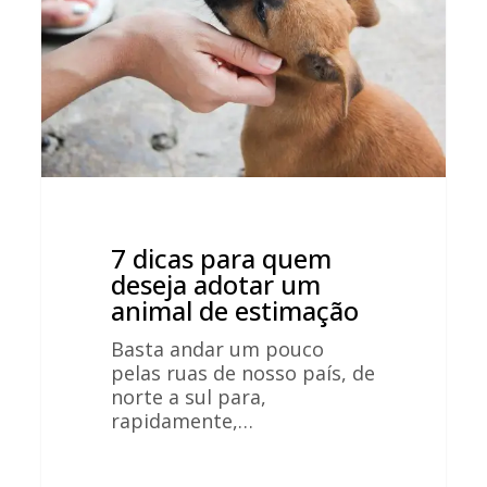
deseja
adotar
um
animal
de
estimação
7 dicas para quem
deseja adotar um
animal de estimação
Basta andar um pouco
pelas ruas de nosso país, de
norte a sul para,
rapidamente,…