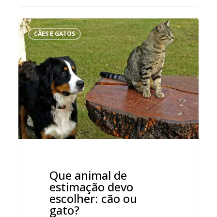
Que
animal
CÃES E GATOS
de
estimação
devo
escolher:
cão
ou
gato?
Que animal de
estimação devo
escolher: cão ou
gato?