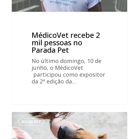
MédicoVet recebe 2
mil pessoas no
Parada Pet
No último domingo, 10 de
junho, o MédicoVet
participou como expositor
da 2ª edição da…
7
dicas
DICAS PET
para
quem