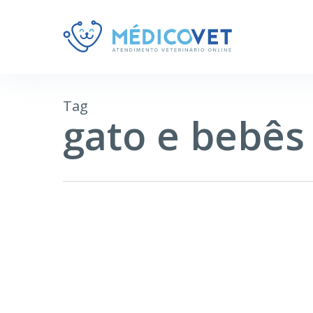
Tag
gato e bebês
Bebês
e
CÃES E GATOS
animais