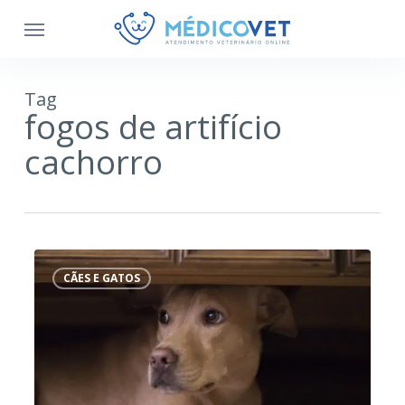
Tag
fogos de artifício
cachorro
Por
que
CÃES E GATOS
ajudar
os
cachorros
e
não
soltar