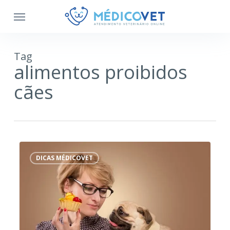
Tag
alimentos proibidos
cães
Os
10
DICAS MÉDICOVET
alimentos
proibidos
para
cachorro