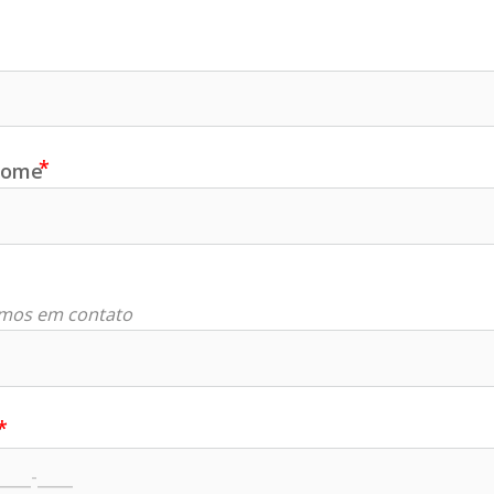
nome
mos em contato
r