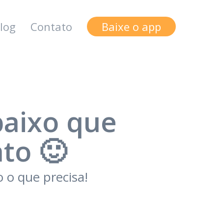
log
Contato
Baixe o app
baixo que
to 🙂
 o que precisa!